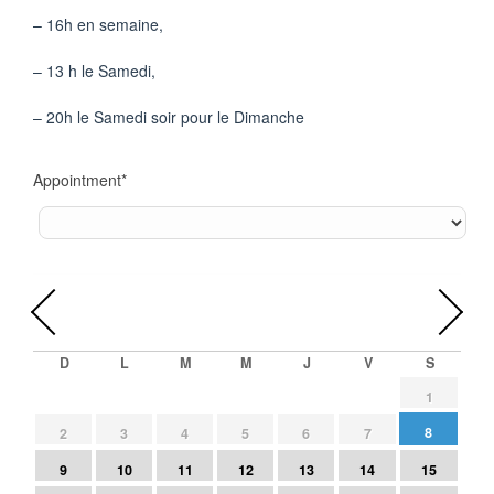
– 16h en semaine,
– 13 h le Samedi,
– 20h le Samedi soir pour le Dimanche
Appointment
*
août
2026
D
L
M
M
J
V
S
1
8
2
3
4
5
6
7
9
10
11
12
13
14
15