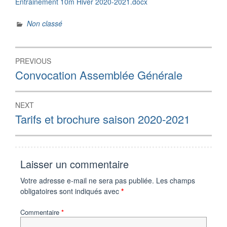
Entrainement 10m Hiver 2020-2021.docx
Non classé
Navigation
PREVIOUS
de
Previous
Convocation Assemblée Générale
post:
l’article
NEXT
Next
Tarifs et brochure saison 2020-2021
post:
Laisser un commentaire
Votre adresse e-mail ne sera pas publiée.
Les champs
obligatoires sont indiqués avec
*
Commentaire
*