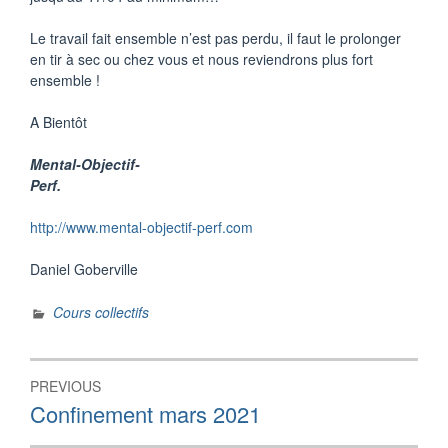
Le travail fait ensemble n’est pas perdu, il faut le prolonger
en tir à sec ou chez vous et nous reviendrons plus fort
ensemble !
A Bientôt
Mental-Objectif-
Perf.
http://www.mental-objectif-perf.com
Daniel Goberville
Cours collectifs
Navigation
PREVIOUS
de
Previous
Confinement mars 2021
post:
l’article