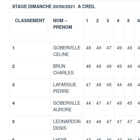
STAGE DIMANCHE 20/06/2021 A CREIL
CLASSEMENT
NOM –
1
2
3
4
5
6
PRENOM
1
GOBERVILLE
48
49
47
49
49
4
CELINE
2
BRUN
48
49
49
49
46
4
CHARLES
3
LAFARGUE
47
48
45
44
48
4
PIERRE
4
GOBERVILLE
44
47
47
49
45
4
AURORE
5
LEONARDON
43
46
47
47
47
4
DENIS
6
LHOIR
43
45
46
43
46
4