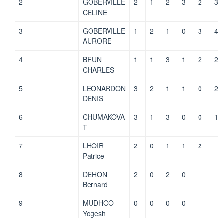
2
GOBERVILLE
2
1
2
3
2
3
CELINE
3
GOBERVILLE
1
2
1
0
3
4
AURORE
4
BRUN
1
1
3
1
2
2
CHARLES
5
LEONARDON
3
2
1
1
0
2
DENIS
6
CHUMAKOVA
3
1
3
0
0
1
T
7
LHOIR
2
0
1
1
2
Patrice
8
DEHON
2
0
2
0
Bernard
9
MUDHOO
0
0
0
0
Yogesh