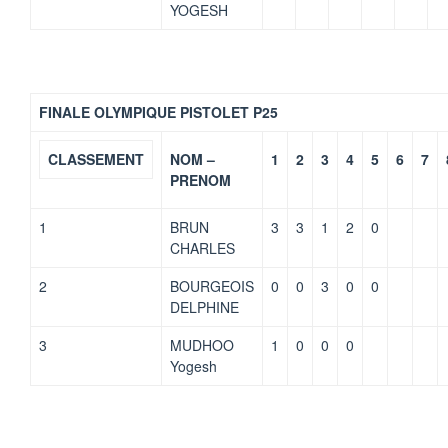
YOGESH
FINALE OLYMPIQUE PISTOLET P25
CLASSEMENT
NOM –
1
2
3
4
5
6
7
PRENOM
1
BRUN
3
3
1
2
0
CHARLES
2
BOURGEOIS
0
0
3
0
0
DELPHINE
3
MUDHOO
1
0
0
0
Yogesh