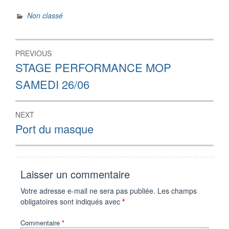
Non classé
Navigation
PREVIOUS
de
Previous
STAGE PERFORMANCE MOP
post:
l’article
SAMEDI 26/06
NEXT
Next
Port du masque
post:
Laisser un commentaire
Votre adresse e-mail ne sera pas publiée.
Les champs
obligatoires sont indiqués avec
*
Commentaire
*