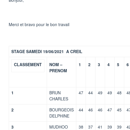
Bonjour,
Merci et bravo pour le bon travail
STAGE SAMEDI 19/06/2021 A CREIL
CLASSEMENT
NOM –
1
2
3
4
5
6
PRENOM
1
BRUN
47
44
49
49
48
4
CHARLES
2
BOURGEOIS
44
46
46
47
45
4
DELPHINE
3
MUDHOO
38
37
41
39
39
4