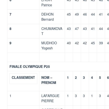
Patrice
7
DEHON
45
49
46
44
41
4
Bernard
8
CHUMAKOVA
43
47
43
41
44
4
T
9
MUDHOO
40
42
42
45
39
4
Yogesh
FINALE OLYMPIQUE P25
CLASSEMENT
NOM –
1
2
3
4
5
6
PRENOM
1
LAFARGUE
1
3
3
1
3
4
PIERRE