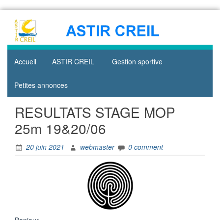
Skip
to
content
Accueil
ASTIR CREIL
Gestion sportive
Petites annonces
RESULTATS STAGE MOP
25m 19&20/06
20 juin 2021
webmaster
0 comment