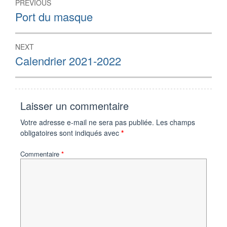
PREVIOUS
de
Previous
Port du masque
post:
l’article
NEXT
Next
Calendrier 2021-2022
post:
Laisser un commentaire
Votre adresse e-mail ne sera pas publiée.
Les champs
obligatoires sont indiqués avec
*
Commentaire
*