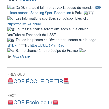
Du 28 mai au 6 juin, retrouvez la coupe du monde
ISSF
– International Shooting Sport Federation
à Baku
Les informations sportives sont disponibles ici :
https://bit.ly/3wRN9Xd
Toutes les finales seront diffusées sur la chaine
YouTube et Facebook de l’ISSF
Toutes les photos de l’événement seront sur la page
#Flickr
FFTir :
https://bit.ly/3MYm8ac
Bonne chance à notre équipe de France
Non classé
Navigation
PREVIOUS
de
Previous
CDF ÉCOLE DE TIR
post:
l’article
NEXT
Next
CDF École de tir
post: