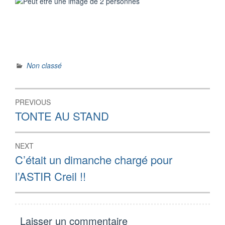
Non classé
Navigation
PREVIOUS
de
Previous
TONTE AU STAND
post:
l’article
NEXT
Next
C’était un dimanche chargé pour
post:
l’ASTIR Creil !!
Laisser un commentaire