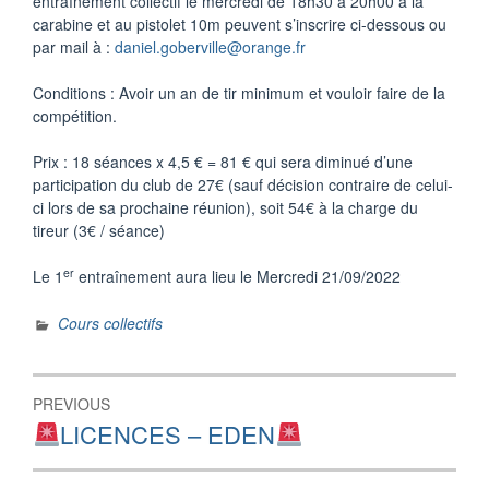
entraînement collectif le mercredi de 18h30 à 20h00 à la
carabine et au pistolet 10m peuvent s’inscrire ci-dessous ou
par mail à :
daniel.goberville@orange.fr
Conditions : Avoir un an de tir minimum et vouloir faire de la
compétition.
Prix : 18 séances x 4,5 € = 81 € qui sera diminué d’une
participation du club de 27€ (sauf décision contraire de celui-
ci lors de sa prochaine réunion), soit 54€ à la charge du
tireur (3€ / séance)
er
Le 1
entraînement aura lieu le Mercredi 21/09/2022
Cours collectifs
Navigation
PREVIOUS
de
Previous
LICENCES – EDEN
post:
l’article