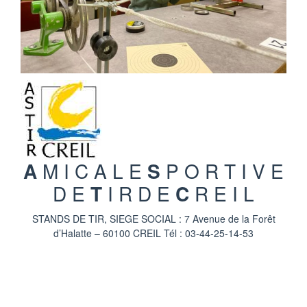
A
M I C A L E
S
P O R T I V E
D E
T
I R D E
C
R E I L
STANDS DE TIR, SIEGE SOCIAL : 7 Avenue de la Forêt
d’Halatte – 60100 CREIL Tél : 03-44-25-14-53