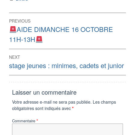
Navigation
PREVIOUS
de
Previous
AIDE DIMANCHE 16 OCTOBRE
post:
l’article
11H-13H
NEXT
Next
stage jeunes : minimes, cadets et junior
post:
Laisser un commentaire
Votre adresse e-mail ne sera pas publiée.
Les champs
obligatoires sont indiqués avec
*
Commentaire
*