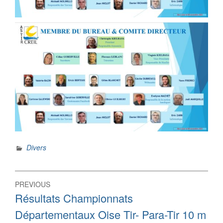
Divers
Navigation
PREVIOUS
de
Previous
Résultats Championnats
post:
l’article
Départementaux Oise Tir- Para-Tir 10 m