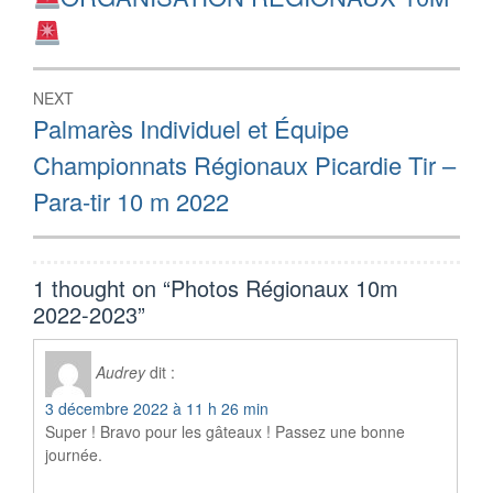
post:
l’article
NEXT
Next
Palmarès Individuel et Équipe
post:
Championnats Régionaux Picardie Tir –
Para-tir 10 m 2022
1 thought on “
Photos Régionaux 10m
2022-2023
”
Audrey
dit :
3 décembre 2022 à 11 h 26 min
Super ! Bravo pour les gâteaux ! Passez une bonne
journée.