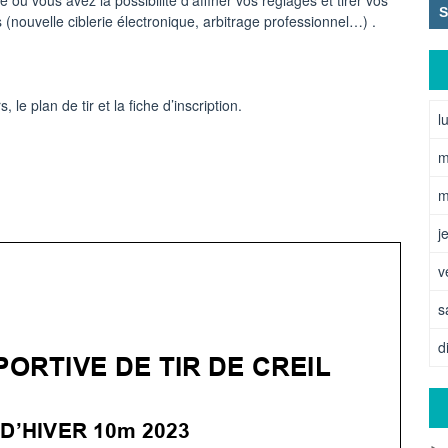
ù vous avez la possibilité d’affiner vos réglages et tirer vos
(nouvelle ciblerie électronique, arbitrage professionnel…) .
le plan de tir et la fiche d’inscription.
l
m
m
j
v
s
d