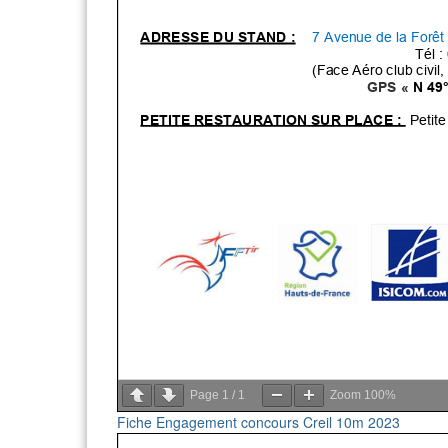
Page
1
/
1
Zoom
100%
Fiche Engagement concours Creil 10m 2023