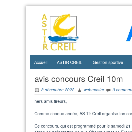
Skip
to
content
Accueil
ASTIR CREIL
Gestion sportive
avis concours Creil 10m
8 décembre 2022
webmaster
0 commen
hers amis tireurs,
Comme chaque année, AS Tir Creil organise ton con
Ce concours, qui est programmé pour le samedi 21 e