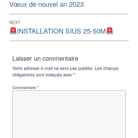
de
Previous
Vœux de nouvel an 2023
post:
l’article
NEXT
Next
INSTALLATION SIUS 25-50M
post:
Laisser un commentaire
Votre adresse e-mail ne sera pas publiée.
Les champs
obligatoires sont indiqués avec
*
Commentaire
*