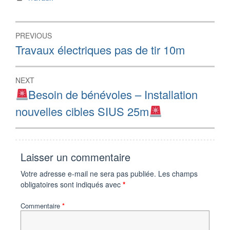
Navigation
PREVIOUS
de
Previous
Travaux électriques pas de tir 10m
post:
l’article
NEXT
Next
Besoin de bénévoles – Installation
post:
nouvelles cibles SIUS 25m
Laisser un commentaire
Votre adresse e-mail ne sera pas publiée.
Les champs
obligatoires sont indiqués avec
*
Commentaire
*