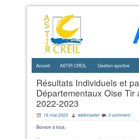
Skip
to
content
Accueil
ASTIR CREIL
Gestion sportive
Résultats Individuels et 
Départementaux Oise Tir
2022-2023
16 mai 2023
webmaster
0 comment
Bonsoir à tous,