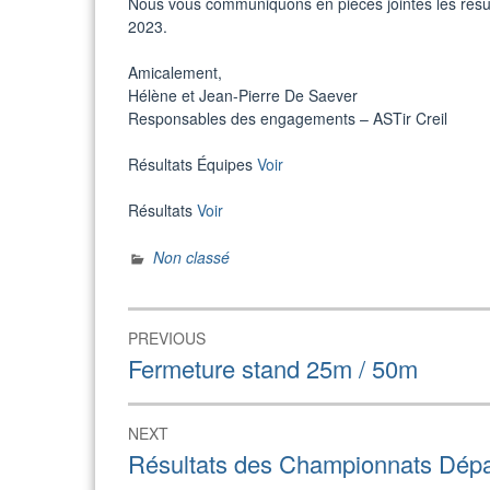
Nous vous communiquons en pièces jointes les rés
2023.
Amicalement,
Hélène et Jean-Pierre De Saever
Responsables des engagements – ASTir Creil
Résultats Équipes
Voir
Résultats
Voir
Non classé
Navigation
PREVIOUS
de
Previous
Fermeture stand 25m / 50m
post:
l’article
NEXT
Next
Résultats des Championnats Dépa
post: