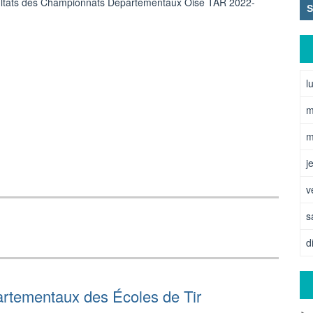
ultats des Championnats Départementaux Oise TAR 2022-
l
m
m
j
v
s
d
rtementaux des Écoles de Tir