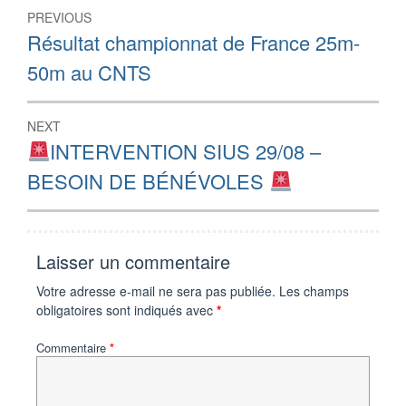
Navigation
PREVIOUS
de
Previous
Résultat championnat de France 25m-
post:
l’article
50m au CNTS
NEXT
Next
INTERVENTION SIUS 29/08 –
post:
BESOIN DE BÉNÉVOLES
Laisser un commentaire
Votre adresse e-mail ne sera pas publiée.
Les champs
obligatoires sont indiqués avec
*
Commentaire
*