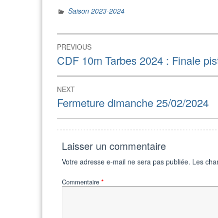
Saison 2023-2024
Navigation
PREVIOUS
de
Previous
CDF 10m Tarbes 2024 : Finale pist
post:
l’article
NEXT
Next
Fermeture dimanche 25/02/2024
post:
Laisser un commentaire
Votre adresse e-mail ne sera pas publiée.
Les cha
Commentaire
*