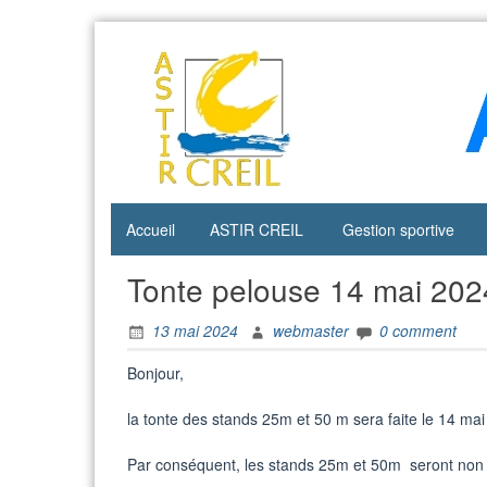
Skip
to
content
Accueil
ASTIR CREIL
Gestion sportive
Tonte pelouse 14 mai 202
13 mai 2024
webmaster
0 comment
Bonjour,
la tonte des stands 25m et 50 m sera faite le 14 mai
Par conséquent, les stands 25m et 50m seront non uti