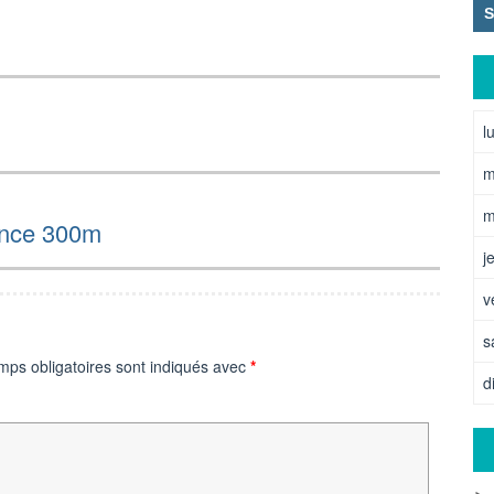
l
m
m
ance 300m
j
v
s
mps obligatoires sont indiqués avec
*
d