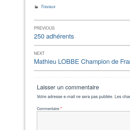
Travaux
Navigation
PREVIOUS
de
Previous
250 adhérents
post:
l’article
NEXT
Next
Mathieu LOBBE Champion de Fr
post:
Laisser un commentaire
Votre adresse e-mail ne sera pas publiée.
Les cha
Commentaire
*