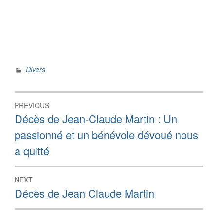
Divers
Navigation
PREVIOUS
de
Previous
Décès de Jean-Claude Martin : Un
post:
l’article
passionné et un bénévole dévoué nous
a quitté
NEXT
Next
Décès de Jean Claude Martin
post: