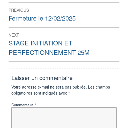
Navigation
PREVIOUS
de
Previous
Fermeture le 12/02/2025
post:
l’article
NEXT
Next
STAGE INITIATION ET
post:
PERFECTIONNEMENT 25M
Laisser un commentaire
Votre adresse e-mail ne sera pas publiée.
Les champs
obligatoires sont indiqués avec
*
Commentaire
*