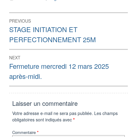
Navigation
PREVIOUS
de
Previous
STAGE INITIATION ET
post:
l’article
PERFECTIONNEMENT 25M
NEXT
Next
Fermeture mercredi 12 mars 2025
post:
après-midi.
Laisser un commentaire
Votre adresse e-mail ne sera pas publiée.
Les champs
obligatoires sont indiqués avec
*
Commentaire
*