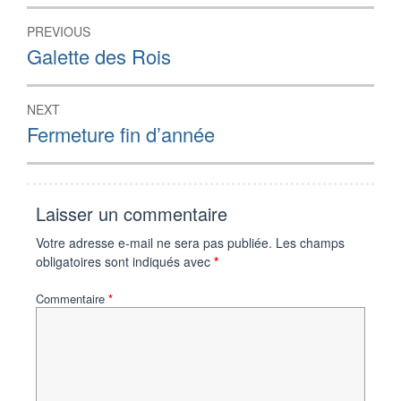
Navigation
PREVIOUS
de
Previous
Galette des Rois
post:
l’article
NEXT
Next
Fermeture fin d’année
post:
Laisser un commentaire
Votre adresse e-mail ne sera pas publiée.
Les champs
obligatoires sont indiqués avec
*
Commentaire
*