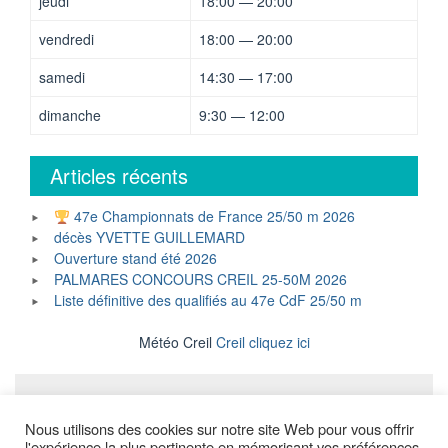
jeudi
18:00 — 20:00
vendredi
18:00 — 20:00
samedi
14:30 — 17:00
dimanche
9:30 — 12:00
Articles récents
47e Championnats de France 25/50 m 2026
décès YVETTE GUILLEMARD
Ouverture stand été 2026
PALMARES CONCOURS CREIL 25-50M 2026
Liste définitive des qualifiés au 47e CdF 25/50 m
Météo Creil
Creil cliquez ici
Mentions légales
Nous utilisons des cookies sur notre site Web pour vous offrir
l'expérience la plus pertinente en mémorisant vos préférences