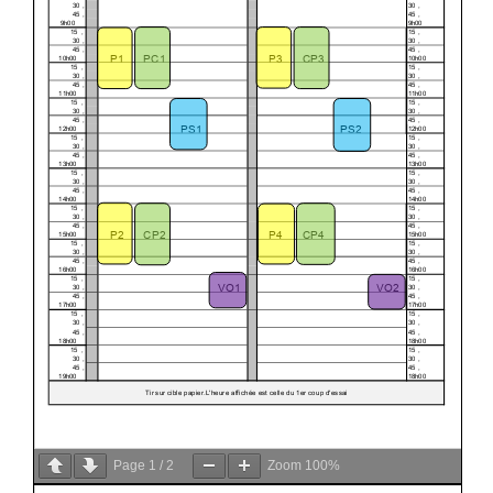
Page
1
/
2
Zoom
100%