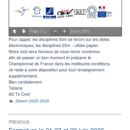
Page
1
/
1
Zoom
100%
Pour rappel: les disciplines 50m se feront sur les cibles
électroniques, les disciplines 25m – cibles papier.
Notre club sera heureux de vous revoir nombreux
afin de passer un bon moment et préparer le
Championnat de France dans les meilleures conditions.
Je reste à votre disposition pour tout renseignement
supplémentaire.
Bien cordialement
Tatiana
AS Tir Creil
Saison 2025-2026
Navigation
PREVIOUS
de
Previous
Fermeture le 21 27 et 28 juin 2026