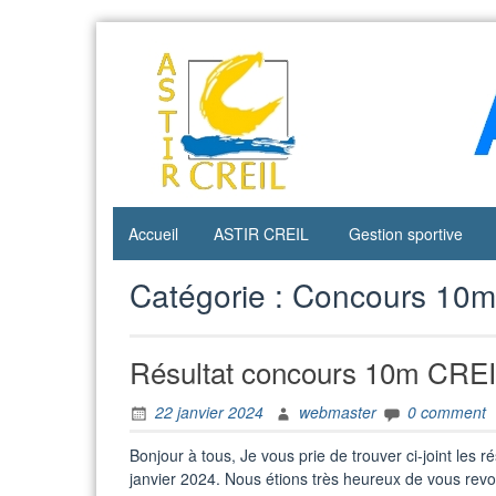
Skip
to
content
Accueil
ASTIR CREIL
Gestion sportive
Catégorie :
Concours 10m
Résultat concours 10m CRE
22 janvier 2024
webmaster
0 comment
Bonjour à tous, Je vous prie de trouver ci-joint les r
janvier 2024. Nous étions très heureux de vous revoi