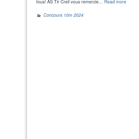
“Résul
tous! AS Tir Creil vous remercie…
Read more
conco
10m
Concours 10m 2024
CREIL
2024”