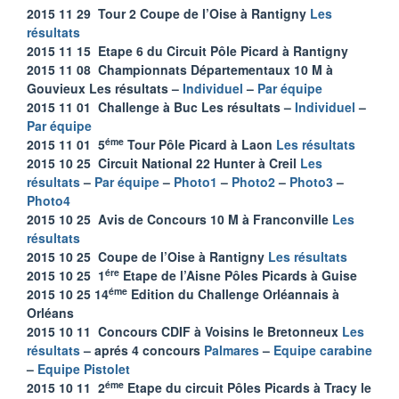
2015 11 29 Tour 2 Coupe de l’Oise à Rantigny
Les
résultats
2015 11 15 Etape 6 du Circuit Pôle Picard à Rantigny
2015 11 08 Championnats Départementaux 10 M à
Gouvieux Les résultats –
Individuel
–
Par équipe
2015 11 01 Challenge à Buc Les résultats –
Individuel
–
Par équipe
éme
2015 11 01 5
Tour Pôle Picard à Laon
Les résultats
2015 10 25 Circuit National 22 Hunter à Creil
Les
résultats
–
Par équipe
–
Photo1
–
Photo2
–
Photo3
–
Photo4
2015 10 25 Avis de Concours 10 M à Franconville
Les
résultats
2015 10 25 Coupe de l’Oise à Rantigny
Les résultats
ére
2015 10 25 1
Etape de l’Aisne Pôles Picards à Guise
éme
2015 10 25 14
Edition du Challenge Orléannais à
Orléans
2015 10 11 Concours CDIF à Voisins le Bretonneux
Les
résultats
– aprés 4 concours
Palmares
–
Equipe carabine
–
Equipe Pistolet
éme
2015 10 11 2
Etape du circuit Pôles Picards à Tracy le