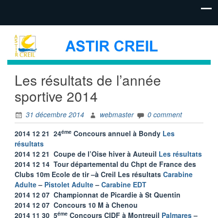
Les résultats de l’année
sportive 2014
31 décembre 2014
webmaster
0 comment
éme
2014 12 21 24
Concours annuel à Bondy
Les
résultats
2014 12 21 Coupe de l’Oise hiver à Auteuil
Les résultats
2014 12 14 Tour départemental du Chpt de France des
Clubs 10m Ecole de tir –à Creil Les résultats
Carabine
Adulte
–
Pistolet Adulte
–
Carabine EDT
2014 12 07 Championnat de Picardie à St Quentin
2014 12 07 Concours 10 M à Chenou
éme
2014 11 30 5
Concours CIDF à Montreuil
Palmares
–