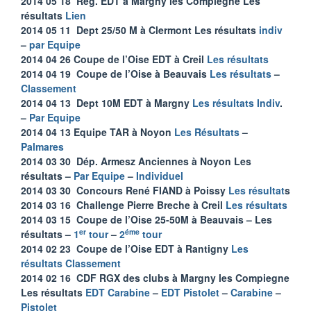
2014 05 18 Rég. EDT à Margny les Compiegne Les
résultats
Lien
2014 05 11 Dept 25/50 M à Clermont Les résultats
indiv
–
par Equipe
2014 04 26 Coupe de l’Oise EDT à Creil
Les résultats
2014 04 19 Coupe de l’Oise à Beauvais
Les résultats
–
Classement
2014 04 13 Dept 10M EDT à Margny
Les résultats Indiv
.
–
Par Equipe
2014 04 13 Equipe TAR à Noyon
Les Résultats
–
Palmares
2014 03 30 Dép. Armesz Anciennes à Noyon Les
résultats –
Par Equipe
–
Individuel
2014 03 30 Concours René FIAND à Poissy
Les résultat
s
2014 03 16 Challenge Pierre Breche à Creil
Les résultats
2014 03 15 Coupe de l’Oise 25-50M à Beauvais – Les
er
éme
résultats –
1
tour
–
2
tour
2014 02 23 Coupe de l’Oise EDT à Rantigny
Les
résultats
Classement
2014 02 16 CDF RGX des clubs à Margny les Compiegne
Les résultats
EDT Carabine
–
EDT Pistolet
–
Carabine
–
Pistolet