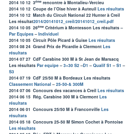
éme
2014 10 12 3
rencontre à Montalieu-Vercieu
2014 10 12 Coupe de l’Oise hiver à Auteuil
Les résultats
2014 10 12 Match du Circuit National 22 Hunter à Creil
Les résultat
2014/20141012_creil/20141012_creil.pdf
éme
2014 10 05 26
Critérium à Montesson Les résultats –
Par Equipes
–
Individuel
2014 10 05 Circuit Pôle Picard à Guise
Les résultats
2014 08 24 Grand Prix de Picardie à Clermont
Les
résultats
2014 07 27 CdF Carabine 300 M à St Jean de Marsacq
Les résultats
Par equipe
–
3×30 S2
–
D1
–
Qualif S1
–
S1
–
S3
2014 07 19 CdF 25/50 M à Bordeaux Les résultats
Classement National
–
25-50-& 300M
2014 07 06 Concours des vacances à Creil
Les résultats
2014 06 15 Rég. Carabine 300 M à Clermont
Les
résultats
2014 06 01 Concours 25/50 M à Franconville
Les
résultats
2014 05 18 Concours 25-50 M Simon Cochet à Pontoise
Les résultats