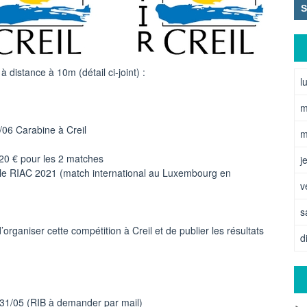
distance à 10m (détail ci-joint) :
l
m
7/06 Carabine à Creil
m
20 € pour les 2 matches
j
le RIAC 2021 (match international au Luxembourg en
v
s
aniser cette compétition à Creil et de publier les résultats
d
 31/05 (RIB à demander par mail)