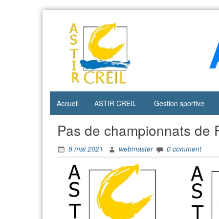
Skip
to
content
Accueil
ASTIR CREIL
Gestion sportive
Pas de championnats de 
8 mai 2021
webmaster
0 comment