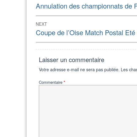
de
Previous
Annulation des championnats de 
post:
l’article
NEXT
Next
Coupe de l’Oise Match Postal Eté
post:
Laisser un commentaire
Votre adresse e-mail ne sera pas publiée.
Les cha
Commentaire
*