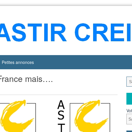
Petites annonces
France mais….
Vot