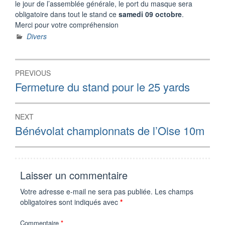
le jour de l’assemblée générale, le port du masque sera
obligatoire dans tout le stand ce
samedi 09 octobre
.
Merci pour votre compréhension
Divers
Navigation
PREVIOUS
de
Previous
Fermeture du stand pour le 25 yards
post:
l’article
NEXT
Next
Bénévolat championnats de l’Oise 10m
post:
Laisser un commentaire
Votre adresse e-mail ne sera pas publiée.
Les champs
obligatoires sont indiqués avec
*
Commentaire
*