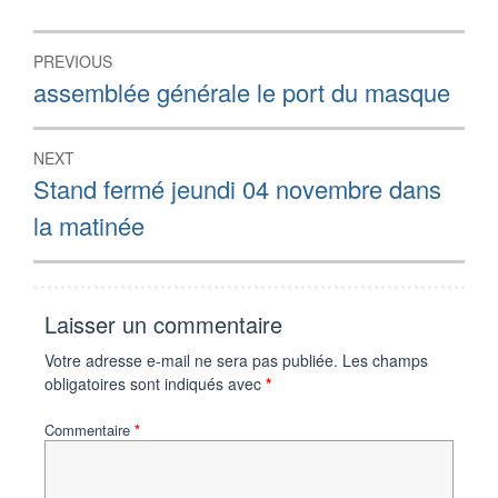
Navigation
PREVIOUS
de
Previous
assemblée générale le port du masque
post:
l’article
NEXT
Next
Stand fermé jeundi 04 novembre dans
post:
la matinée
Laisser un commentaire
Votre adresse e-mail ne sera pas publiée.
Les champs
obligatoires sont indiqués avec
*
Commentaire
*