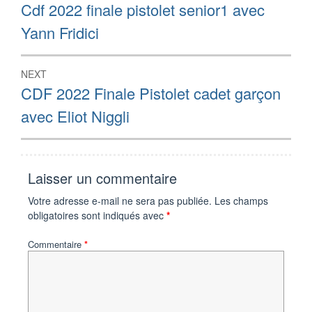
de
Previous
Cdf 2022 finale pistolet senior1 avec
post:
l’article
Yann Fridici
NEXT
Next
CDF 2022 Finale Pistolet cadet garçon
post:
avec Eliot Niggli
Laisser un commentaire
Votre adresse e-mail ne sera pas publiée.
Les champs
obligatoires sont indiqués avec
*
Commentaire
*